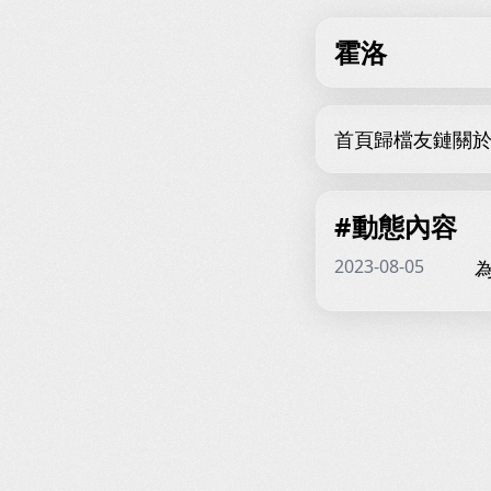
霍洛
首頁
歸檔
友鏈
關
#動態內容
2023-08-05
為